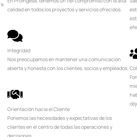
En Proingesa, tenemos un fiel compromiso con la alta
Sab
ra
calidad en todos los proyectos y servicios ofrecidos.
est
est
efe
Integridad
Nos preocupamos en mantener una comunicación
abierta y honesta con los clientes, socios y empleados.
Co
Fo
mie
hab
obj
Orientación hacia el Cliente
Ponemos las necesidades y expectativas de los
clientes en el centro de todas las operaciones y
decisiones.