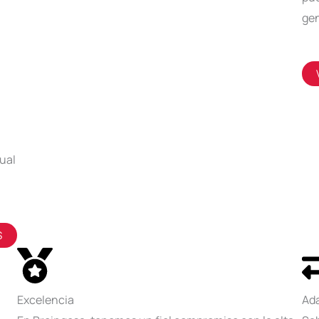
gen
ual
S
Excelencia
Ada