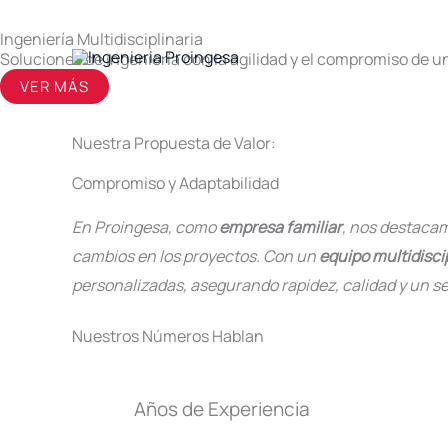
Ir
+56 9777 96 651
Ingeniería Multidisciplinaria
al
Soluciones de ingeniería con la agilidad y el compromiso de u
contenido
VER MÁS
Nuestra Propuesta de Valor:
Compromiso y Adaptabilidad
En Proingesa, como
empresa familiar
, nos destacam
cambios en los proyectos. Con un
equipo multidiscip
personalizadas, asegurando rapidez, calidad y un se
Nuestros Números Hablan
Años de Experiencia