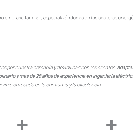
Ingeniería multidisciplinaria con 28 años de experiencia
Home
Sobre Nosotros
Noticias
Servicios
na empresa familiar, especializándonos en los sectores energét
os por nuestra cercanía y flexibilidad con los clientes,
adaptá
linario y más de 28 años de experiencia en ingeniería eléctrica
rvicio enfocado en la confianza y la excelencia.
+
+